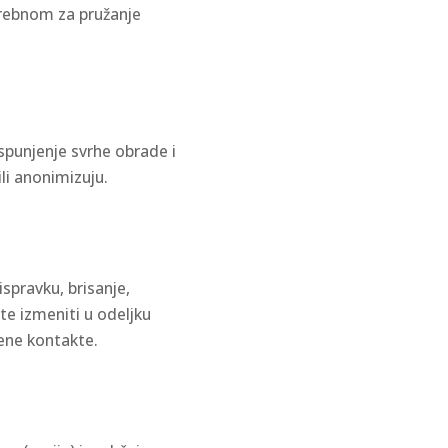
otrebnom za pružanje
spunjenje svrhe obrade i
li anonimizuju.
spravku, brisanje,
e izmeniti u odeljku
dene kontakte.