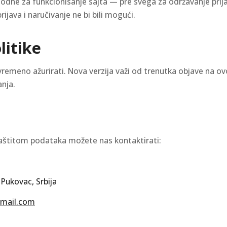
dne za funkcionisanje sajta — pre svega za održavanje prijav
rijava i naručivanje ne bi bili mogući.
litike
emeno ažurirati. Nova verzija važi od trenutka objave na ovo
nja.
 zaštitom podataka možete nas kontaktirati:
 Pukovac, Srbija
mail.com