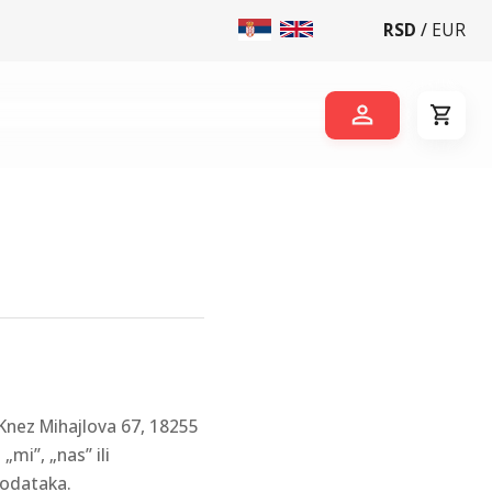
RSD
/
EUR
 Knez Mihajlova 67, 18255
mi”, „nas” ili
podataka.