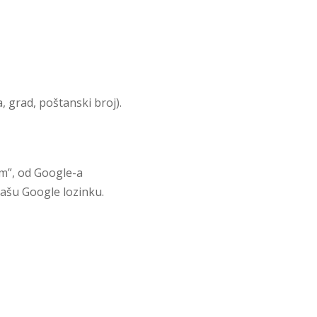
, grad, poštanski broj).
om”, od Google-a
vašu Google lozinku.