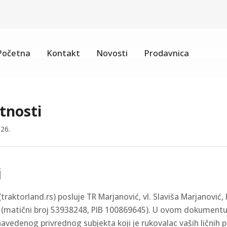
Početna
Kontakt
Novosti
Prodavnica
atnosti
026.
i
traktorland.rs) posluje TR Marjanović, vl. Slaviša Marjanović,
a (matični broj 53938248, PIB 100869645). U ovom dokumentu „
avedenog privrednog subjekta koji je rukovalac vaših ličnih 