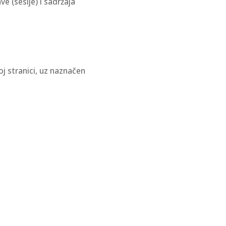
e (sesije) i sadržaja
j stranici, uz naznačen