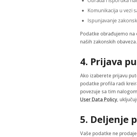
Obrada i isporuka nar
Komunikacija u vezi 
Ispunjavanje zakonsk
Podatke obrađujemo na os
naših zakonskih obaveza.
4. Prijava 
Ako izaberete prijavu pu
podatke profila radi krei
povezuje sa tim nalogom.
User Data Policy
, uključ
5. Deljenje 
Vaše podatke ne prodaj