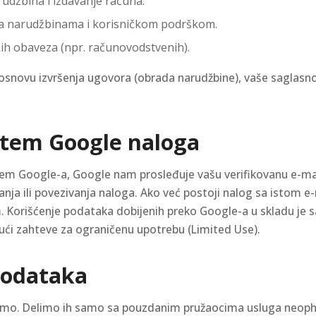
udžbina i izdavanje računa.
sa narudžbinama i korisničkom podrškom.
ih obaveza (npr. računovodstvenih).
novu izvršenja ugovora (obrada narudžbine), vaše saglasnost
putem Google naloga
tem Google-a, Google nam prosleđuje vašu verifikovanu e-ma
ranja ili povezivanja naloga. Ako već postoji nalog sa istom e
 Korišćenje podataka dobijenih preko Google-a u skladu je s
ujući zahteve za ograničenu upotrebu (Limited Use).
podataka
emo. Delimo ih samo sa pouzdanim pružaocima usluga neoph