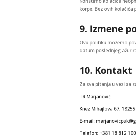
Koristimo kolačiće neopho
korpe. Bez ovih kolačića p
9. Izmene po
Ovu politiku možemo povr
datum poslednjeg ažurira
10. Kontakt
Za sva pitanja u vezi sa
TR Marjanović
Knez Mihajlova 67, 18255
E-mail:
marjanovicpuk@g
Telefon: +381 18 812 100