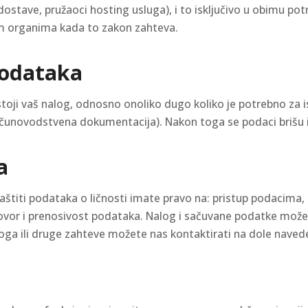
i dostave, pružaoci hosting usluga), i to isključivo u obimu p
im organima kada to zakon zahteva.
podataka
ji vaš nalog, odnosno onoliko dugo koliko je potrebno za i
ačunovodstvena dokumentacija). Nakon toga se podaci brišu i
a
titi podataka o ličnosti imate pravo na: pristup podacima, i
ovor i prenosivost podataka. Nalog i sačuvane podatke možet
aloga ili druge zahteve možete nas kontaktirati na dole nave