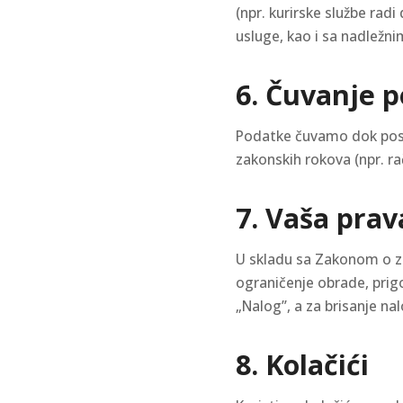
(npr. kurirske službe rad
usluge, kao i sa nadležn
6. Čuvanje 
Podatke čuvamo dok posto
zakonskih rokova (npr. r
7. Vaša prav
U skladu sa Zakonom o zaš
ograničenje obrade, prig
„Nalog”, a za brisanje n
8. Kolačići