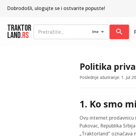
Dobrodošli, ulogujte se i ostvarite popuste!
Traktor
Ime
Land
.rs
Politika priv
Poslednje ažuriranje: 1. jul 2
1. Ko smo m
Ovu internet prodavnicu (
Pukovac, Republika Srbij
„Traktorland” označava n