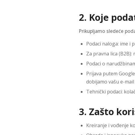
2. Koje pod
Prikupljamo sledeće pod
Podaci naloga: ime i p
Za pravna lica (B2B): 
Podaci o narudžbinama
Prijava putem Google 
dobijamo vašu e-mail 
Tehnički podaci: kolač
3. Zašto kor
Kreiranje i vođenje ko