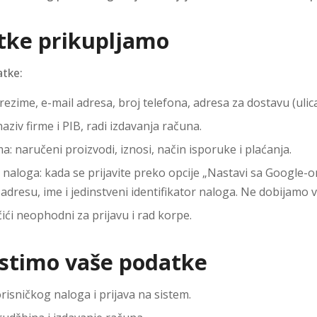
atke prikupljamo
atke:
rezime, e-mail adresa, broj telefona, adresa za dostavu (ulica
naziv firme i PIB, radi izdavanja računa.
: naručeni proizvodi, iznosi, način isporuke i plaćanja.
naloga: kada se prijavite preko opcije „Nastavi sa Google-
adresu, ime i jedinstveni identifikator naloga. Ne dobijamo 
ići neophodni za prijavu i rad korpe.
istimo vaše podatke
risničkog naloga i prijava na sistem.