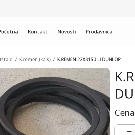
Početna
Kontakt
Novosti
Prodavnica
Ostalo
/
K.remen (kais)
/
K.REMEN 22X3150 LI DUNLOP
K.
DU
Cena