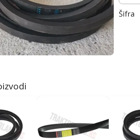
Šifra
oizvodi