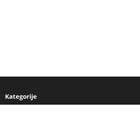
Kategorije
Traktori
Berači
Kombajni
Freze