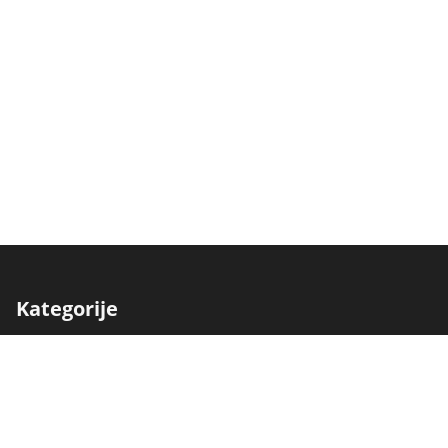
Kategorije
Traktori
Berači
Kombajni
Freze