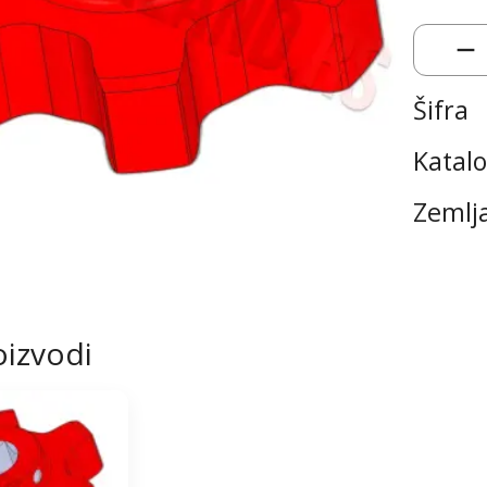
Šifra
Katalo
Zemlj
oizvodi