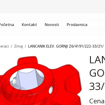
Početna
Kontakt
Novosti
Prodavnica
eraci
/
Zmaj
/
LANCANIK ELEV. GORNJI Z6/4191/222-33/21/
LA
GO
33/
Cena