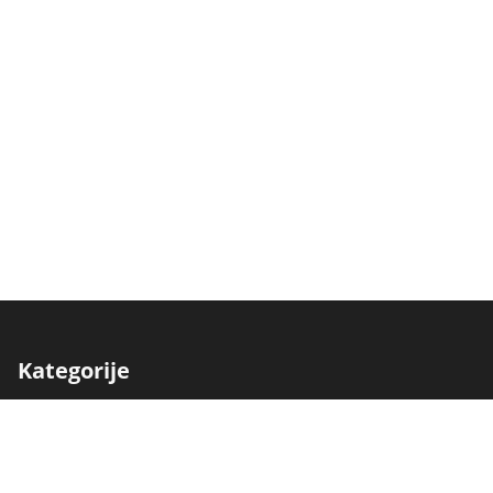
Kategorije
Traktori
Berači
Kombajni