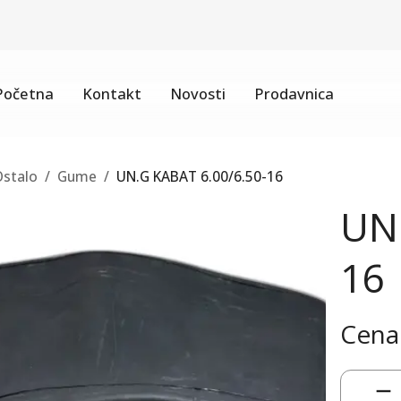
Početna
Kontakt
Novosti
Prodavnica
Ostalo
/
Gume
/
UN.G KABAT 6.00/6.50-16
UN.
16
Cena