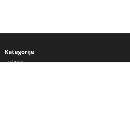
Kategorije
Traktori
Berači
Kombajni
Freze
Delozi za poljoprivredne mašine
Poljoprivredna mehanizacija
Ostalo